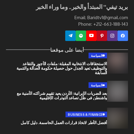
ي" المبتدأ والخبر.. وما وراء الخبر
Email: Baridtv1@g
Phone: +212-663
أيضا على موقعنا
السياسة
الاستحقاقات الانتخابية المقبلة: ملفات الأجور والتقاعد
والتوظيف تعيد الجدل حول حصيلة حكومة العدالة والتنمية
السابقة
السياسة
بعد الضربات الإيرانية: الأردن يعيد تقييم شراكته الأمنية مع
واشنطن في ظل تصاعد التوترات الإقليمية
BUSINESS & FINANCE
أفضل الأطر لاتخاذ قرارات العمل الحاسمة. دليل كامل