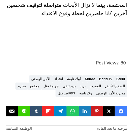
 بينما لا تزال الأبحاث متواصلة لتوقيف شخصين
نا حاضرين لحظة وقوع الاعتداء.
Post V
Barid.
Maroc
أولاد تايمة
اعتداء
الأمن الوطني
بيض
المغرب
بريد
بريد تيفي
جريمة قتل
مجتمع
مجرم
من الوطني
ولاد تايمة
अपरاض قتل
د القادم
الوظيفة السابقة