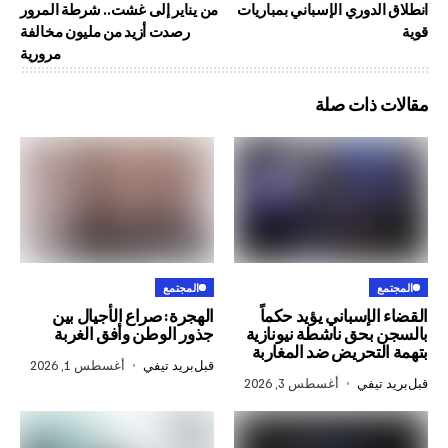
وري الإسباني بمباريات
من يناير إلى غشت.. شرطة المرور
رصدت أزيد من مليون مخالفة
مرورية
ذات صلة
المجتمع
إسباني يؤيد حكماً
الهجرة: صراع الأجيال بين
حق ناشطة نيونازية
جذور الوطن وأفق الغربة
تحريض ضد المغاربة
قبل
بريد تيفي
أغسطس 1, 2026
في
أغسطس 3, 2026