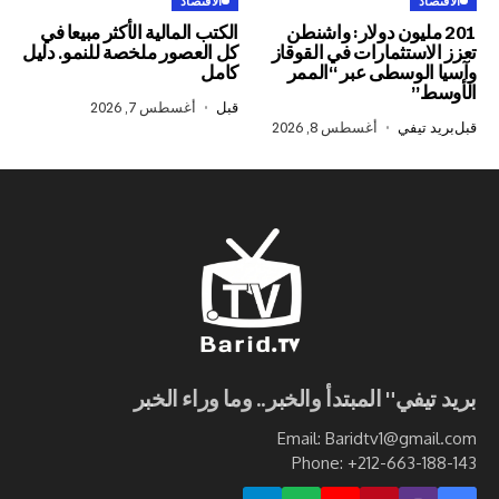
الاقتصاد
ليون دولار: واشنطن
الكتب المالية الأكثر مبيعا في
تثمارات في القوقاز
كل العصور ملخصة للنمو. دليل
وسطى عبر “الممر
كامل
قبل
أغسطس 7, 2026
في
أغسطس 8, 2026
ي" المبتدأ والخبر.. وما وراء الخبر
Email: Baridtv1@g
Phone: +212-663