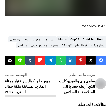
Post V
Barid.
Cop22
Maroc
السيارة
المغرب
بريد
بريد تيفي
قمة المناخ
كوب 22
مخترع
مخترع مغربي
مراكش
لة ما بعد القادم
الوظيفة السابقة
مي راي والفيديو كليب
ربورطاج.. كواليس اختيار ممثلة
ذي أرسله حصريا إلى
المغرب لمسابقة ملكة جمال
ملك محمد السادس
المغرب 2017
ذات صلة