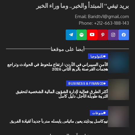
ي" المبتدأ والخبر.. وما وراء الخبر
Email: Baridtv1@g
Phone: +212-663
أيضا على موقعنا
تكنولوجيا
الأمن السيبراني في الأردن: ارتفاع ملحوظ في الحوادث وتراجع
هجمات القرصنة بالربع الثاني 2026
BUSINESS & FINANCE
أكثر الطرق فعالية لإدارة الشؤون المالية الشخصية لتحقيق
الثروة طويلة الأجل. دليل كامل
منوعات
نيوكاسل يونايتد يعين ماتياس يايسله مدرباً جديداً لقيادة الفريق