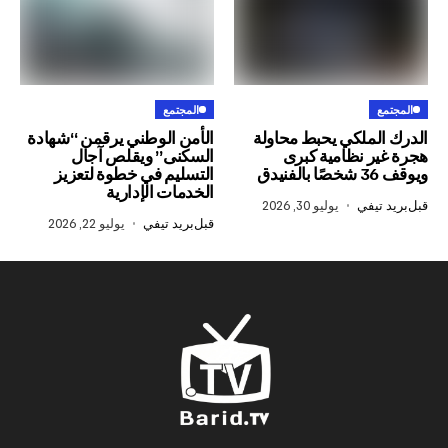
المجتمع
ملكي يحبط محاولة
الأمن الوطني يرقمن “شهادة
 نظامية كبرى
السكنى” ويقلص آجال
التسليم في خطوة لتعزيز
الخدمات الإدارية
في
يوليو 30, 2026
قبل
بريد تيفي
يوليو 22, 2026