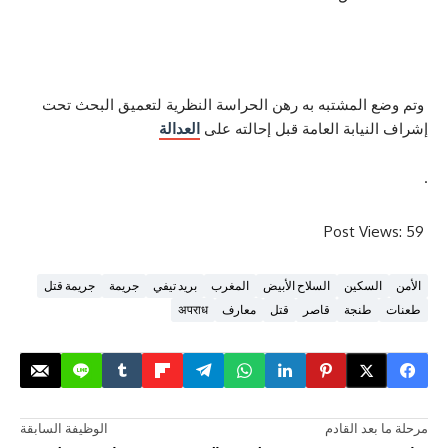
المشتبه به رهن الحراسة النظرية لتعميق البحث تحت
يابة العامة قبل إحالته على
العدالة
Post V
سكين
السلاح الأبيض
المغرب
بريد تيفي
جريمة
جريمة قتل
طنجة
قاصر
قتل
معارف
अपराध
د القادم
الوظيفة السابقة