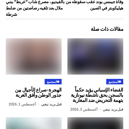
س بوند عقب سقوطه من
بالفيديو.. مصرع شاب "عربط" ببني
 في الصين
ملال بعد تلقيه رصاصتين من ضابط
شرطة
ذات صلة
المجتمع
إسباني يؤيد حكماً
الهجرة: صراع الأجيال بين
حق ناشطة نيونازية
جذور الوطن وأفق الغربة
تحريض ضد المغاربة
قبل
بريد تيفي
أغسطس 1, 2026
في
أغسطس 3, 2026