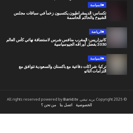
السياسة
تكساس: الديمقراطيون يكتسبون زخماً في سباقات مجلس
الشيوخ والحاكم الحاسمة
الرياضة
كانيزاريس: المغرب منافس شرس لاستضافة نهائي كأس العالم
2030 بفضل أوراقه الجيوسياسية
السياسة
تركيا: شراكات دفاعية مع باكستان والسعودية تتوافق مع
التزامات الناتو
Barid.tv
الخصوصية
اتصل بنا
من نحن ؟