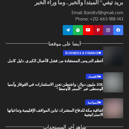
ي" المبتدأ والخبر.. وما وراء الخبر
Email: Baridtv1@g
Phone: +212-663
أيضا على موقعنا
BUSINESS & FINANCE
أعظم الدروس المستفادة من فشل الأعمال الكبرى. دليل كامل
الاقتصاد
201 مليون دولار: واشنطن تعزز الاستثمارات في القوقاز وآسيا
الوسطى عبر “الممر الأوسط”
السياسة
اتفاقية مكة للدفاع المشترك: تباين المواقف الإقليمية وتداعياتها
الاستراتيجية
شاهد آخر المستجدات