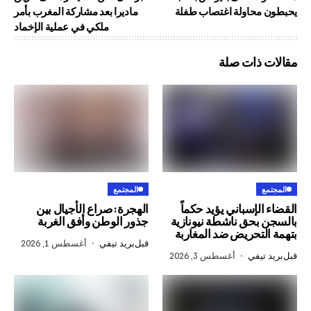
حاولة اغتصاب طفلة
ماديرا بعد مشاركة المغرب بأمر
ملكي في عملية الإخماد
ذات صلة
المجتمع
إسباني يؤيد حكماً
الهجرة: صراع الأجيال بين
حق ناشطة نيونازية
جذور الوطن وأفق الغربة
تحريض ضد المغاربة
قبل
بريد تيفي
أغسطس 1, 2026
في
أغسطس 3, 2026