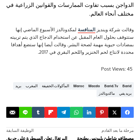
 بسبب تفاوت الممارسات والقوانين الزراعية في
حاء العالم.
كة وينديز
المنافسة
لمكدونالدز الأسبوع الماضي إنها
لول العام المقبل عن استخدام الدجاج الذي يتم تربيته
يوية مهمة لصحة البشر. وقالت أيضا إنها ستضع أهدافا
اج لحم الخنزير واللحم البقري في 2017.
Post V
Barid.
Macdo
Maroc
المأكولات الخفيفة
المغرب
بريد
ماكدونالدز
د القادم
الوظيفة السابقة
اطئ بليونس بطنجة
البرتغال تعلن السيطرة على حريق