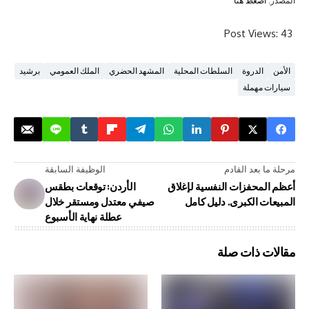
ط هنا
Post V
دروة
السلطات المحلية
المشهد الحضري
الملك العمومي
برشيد
ملة
د القادم
الوظيفة السابقة
فزات النفسية لإغلاق
الأردن: توقعات بطقس
لكبرى. دليل كامل
صيفي معتدل ومستقر خلال
عطلة نهاية الأسبوع
ذات صلة