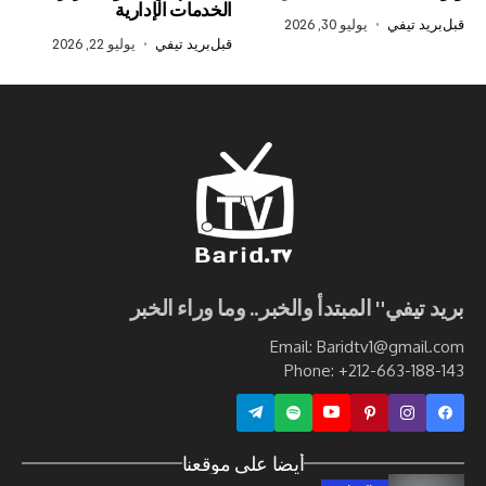
الخدمات الإدارية
في
يوليو 30, 2026
قبل
بريد تيفي
يوليو 22, 2026
ي" المبتدأ والخبر.. وما وراء الخبر
Email: Baridtv1@g
Phone: +212-663
أيضا على موقعنا