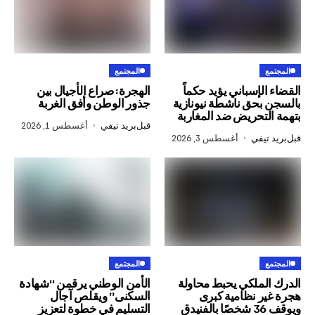
المجتمع
إسباني يؤيد حكماً
الهجرة: صراع الأجيال بين
حق ناشطة نيونازية
جذور الوطن وأفق الغربة
تحريض ضد المغاربة
قبل
بريد تيفي
أغسطس 1, 2026
في
أغسطس 3, 2026
المجتمع
ملكي يحبط محاولة
الأمن الوطني يرقمن “شهادة
 نظامية كبرى
السكنى” ويقلص آجال
التسليم في خطوة لتعزيز