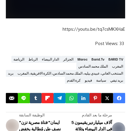
https://youtu.be/tq7
Post V
Barid.tv
Maroc
الجزائر
الدار البيضاء
الرباط
الرياضة
الملك محمد السادس
غاني، عبيدي بيليه، الملك محمد السادس، الكرة الافريقية، المغرب
بريد
سياسة
فيديو
كرة القدم
لة ما بعد القادم
الوظيفة السابقة
5 آلاف ميلياردير يقيمون
"ايمان" فتاة مصرية تزن
الدار البيضاء وثلاثة
نصف طن مُطالبة بخفض