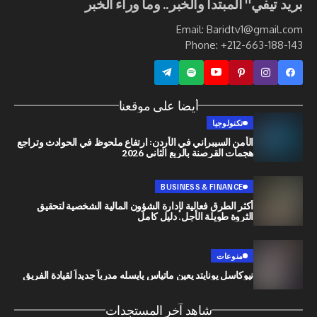
ي" المبتدأ والخبر.. وما وراء الخبر
Email: Baridtv1@g
Phone: +212-663
أيضا على موقعنا
تكنولوجيا
الأمن السيبراني في الأردن: ارتفاع ملحوظ في الحوادث وتراجع
هجمات القرصنة بالربع الثاني 2026
BUSINESS & FINANCE
أكثر الطرق فعالية لإدارة الشؤون المالية الشخصية لتحقيق
الثروة طويلة الأجل. دليل كامل
منوعات
نيوكاسل يونايتد يعين ماتياس يايسله مدرباً جديداً لقيادة الفريق
شاهد آخر المستجدات