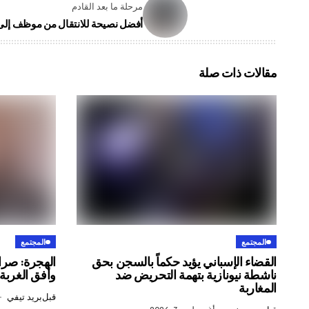
مرحلة ما بعد القادم
أفضل نصيحة للانتقال من موظف إل
مقالات ذات صلة
المجتمع
المجتمع
القضاء الإسباني يؤيد حكماً بالسجن بحق
الهجرة: صرا
ناشطة نيونازية بتهمة التحريض ضد
وأفق الغربة
المغاربة
قبل
بريد تيفي