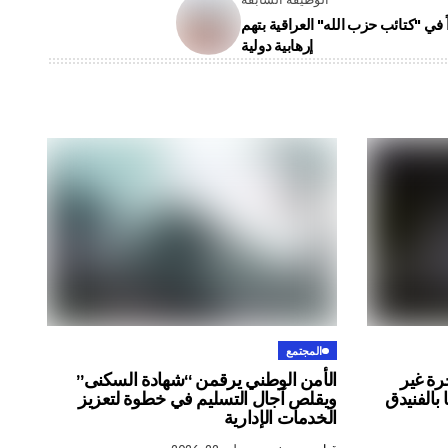
اً في "كتائب حزب الله" العراقية بتهم
إرهابية دولية
المجتمع
رة غير
الأمن الوطني يرقمن “شهادة السكنى”
ويقلص آجال التسليم في خطوة لتعزيز
الخدمات الإدارية