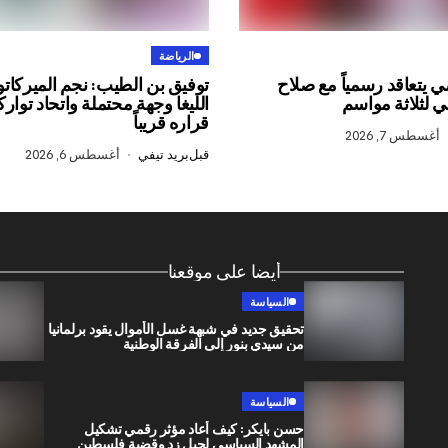
الرياضة
ضي يتعاقد رسمياً مع صلاح
توفيق بن الطيب: نجم الميركاتو
ي لثلاثة مواسم
الليغا وجهة محتملة واتحاد توا
قراره قريباً
أغسطس 7, 2026
قبل
بريد تيفي
أغسطس 6, 2026
أيضا على موقعنا
السياسة
تحقيق جديد في شبهة غسل الأموال يقود برلمانيا
من سيدي بنور إلى الفرقة الوطنية
السياسة
حسن بايكر: كيف أعاد مؤثر رقمي تشكيل
المشهد السياسي لجيل زد وقضية فلسطين