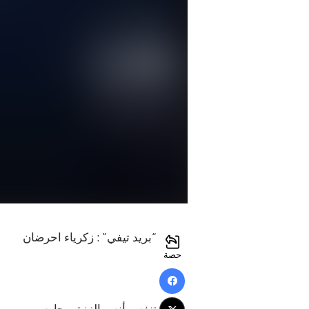
“بريد تيفي” : زكرياء احرضان
حصة
تنفس أنس الزنيتي حارس مرمى فري