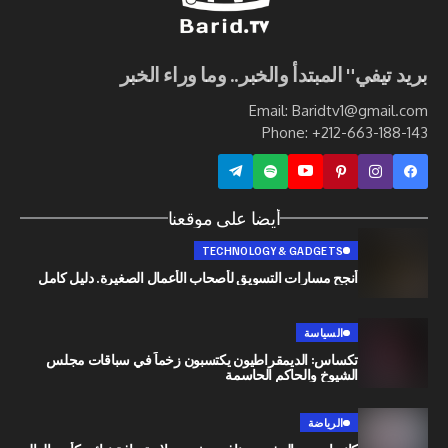
ي" المبتدأ والخبر.. وما وراء الخبر
Email: Baridtv1@g
Phone: +212-663
أيضا على موقعنا
TECHNOLOGY & GADGETS
أنجح مسارات التسويق لأصحاب الأعمال الصغيرة. دليل كامل
السياسة
تكساس: الديمقراطيون يكتسبون زخماً في سباقات مجلس
الشيوخ والحاكم الحاسمة
الرياضة