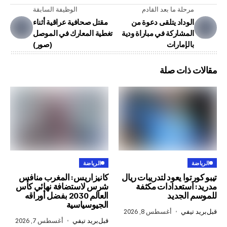
لة ما بعد القادم
الوظيفة السابقة
وداد يتلقى دعوة من
مقتل صحافية عراقية أثناء
مشاركة في مباراة ودية
تغطية المعارك في الموصل
لإمارات
ذات صلة
الرياضة
وا يعود لتدريبات ريال
كانيزاريس: المغرب منافس
ستعدادات مكثفة
شرس لاستضافة نهائي كأس
لجديد
العالم 2030 بفضل أوراقه
الجيوسياسية
في
أغسطس 8, 2026
قبل
بريد تيفي
أغسطس 7, 2026