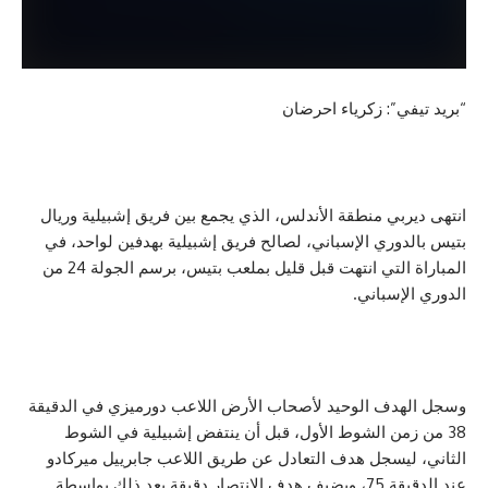
ي”: زكرياء احرضان
بي منطقة الأندلس، الذي يجمع بين فريق إشبيلية وريال
وري الإسباني، لصالح فريق إشبيلية بهدفين لواحد، في
المباراة التي انتهت قبل قليل بملعب بتيس، برسم الجولة 24 من
إسباني.
دف الوحيد لأصحاب الأرض اللاعب دورميزي في الدقيقة
زمن الشوط الأول، قبل أن ينتفض إشبيلية في الشوط
يسجل هدف التعادل عن طريق اللاعب جابرييل ميركادو
عند الدقيقة 75، ويضيف هدف الانتصار دقيقة بعد ذلك بواسطة