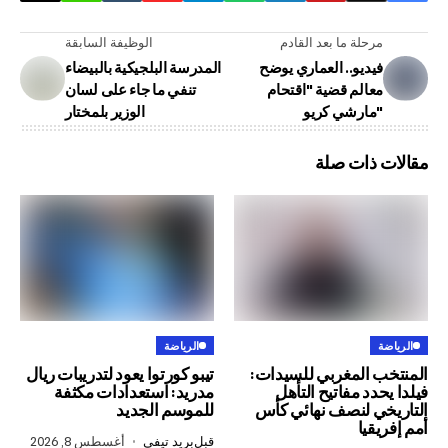
لة ما بعد القادم
الوظيفة السابقة
ديو.. العماري يوضح
المدرسة البلجيكية بالبيضاء
الم قضية "اقتحام
تنفي ما جاء على لسان
الوزير بلمختار
ذات صلة
الرياضة
المغربي للسيدات:
تيبو كورتوا يعود لتدريبات ريال
د مفاتيح التأهل
مدريد: استعدادات مكثفة
 لنصف نهائي كأس
للموسم الجديد
يا
قبل
بريد تيفي
أغسطس 8, 2026