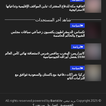
اتفاقية مكة للدفاع المشترك: تباين المواقف الإقليمية وتداعياتها
الاستراتيجية
شاهد آخر المستجدات
السياسة
تكساس: الديمقراطيون يكتسبون زخماً في سباقات مجلس
الشيوخ والحاكم الحاسمة
الرياضة
كانيزاريس: المغرب منافس شرس لاستضافة نهائي كأس العالم
2030 بفضل أوراقه الجيوسياسية
السياسة
تركيا: شراكات دفاعية مع باكستان والسعودية تتوافق مع
التزامات الناتو
Barid.tv
الخصوصية
اتصل بنا
من نحن ؟