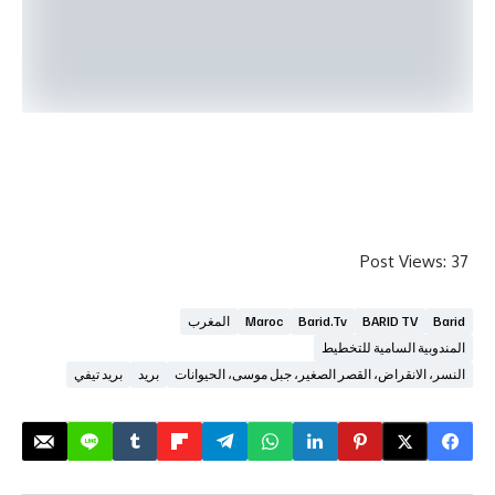
Post V
BARID T
Barid.tv
Maroc
المغرب
السامية للتخطيط
نقراض، القصر الصغير، جبل موسى، الحيوانات
بريد
بريد تيفي