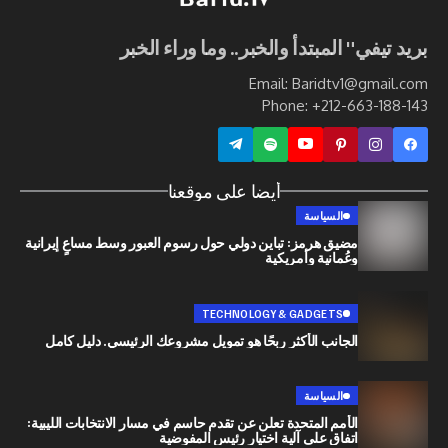
ي" المبتدأ والخبر.. وما وراء الخبر
Email: Baridtv1@g
Phone: +212-663
أيضا على موقعنا
السياسة
مضيق هرمز: تباين دولي حول رسوم العبور وسط مساعٍ إيرانية
وعُمانية وأمريكية
TECHNOLOGY & GADGETS
الجانب الأكثر ربحًا هو تمويل مشروعك الرئيسي. دليل كامل
السياسة
الأمم المتحدة تعلن عن تقدم حاسم في مسار الانتخابات الليبية:
اتفاق على آلية اختيار رئيس المفوضية