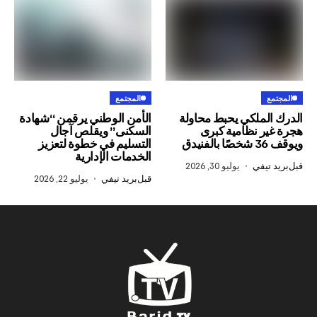
المجتمع
ملكي يحبط محاولة
الأمن الوطني يرقمن “شهادة
 نظامية كبرى
السكنى” ويقلص آجال
التسليم في خطوة لتعزيز
الخدمات الإدارية
في
يوليو 30, 2026
قبل
بريد تيفي
يوليو 22, 2026