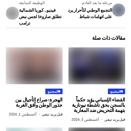
لة ما بعد القادم
الوظيفة السابقة
تجمع الوطني للأحرار يرد
فيديو.. كوريا الشمالية
تطلق صاروخا لجس نبض
ذات صلة
المجتمع
إسباني يؤيد حكماً
الهجرة: صراع الأجيال بين
حق ناشطة نيونازية
جذور الوطن وأفق الغربة
تحريض ضد المغاربة
قبل
بريد تيفي
أغسطس 1, 2026
في
أغسطس 3, 2026