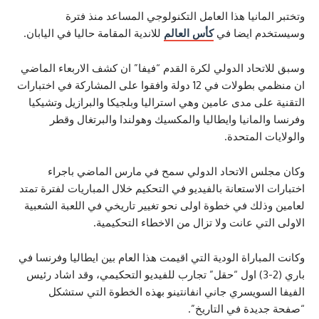
مانيا هذا العامل التكنولوجي المساعد منذ فترة
م ايضا في
كأس العالم
للاندية المقامة حاليا في اليابان.
حاد الدولي لكرة القدم “فيفا” ان كشف الاربعاء الماضي
ان منظمي بطولات في 12 دولة وافقوا على المشاركة في اختبارات
لى مدى عامين وهي استراليا وبلجيكا والبرازيل وتشيكيا
لمانيا وايطاليا والمكسيك وهولندا والبرتغال وقطر
 المتحدة.
س الاتحاد الدولي سمح في مارس الماضي باجراء
الاستعانة بالفيديو في التحكيم خلال المباريات لفترة تمتد
لك في خطوة اولى نحو تغيير تاريخي في اللعبة الشعبية
تي عانت ولا تزال من الاخطاء التحكيمية.
باراة الودية التي اقيمت هذا العام بين ايطاليا وفرنسا في
باري (2-3) اول “حقل” تجارب للفيديو التحكيمي، وقد اشاد رئيس
سويسري جاني انفانتينو بهذه الخطوة التي ستشكل
دة في التاريخ”.