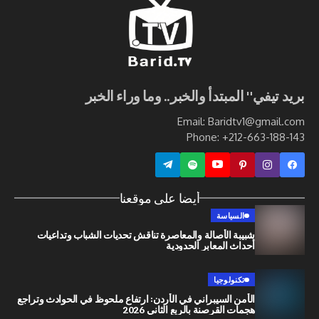
ي" المبتدأ والخبر.. وما وراء الخبر
Email: Baridtv1@g
Phone: +212-663
أيضا على موقعنا
السياسة
شبيبة الأصالة والمعاصرة تناقش تحديات الشباب وتداعيات
أحداث المعابر الحدودية
تكنولوجيا
الأمن السيبراني في الأردن: ارتفاع ملحوظ في الحوادث وتراجع
هجمات القرصنة بالربع الثاني 2026