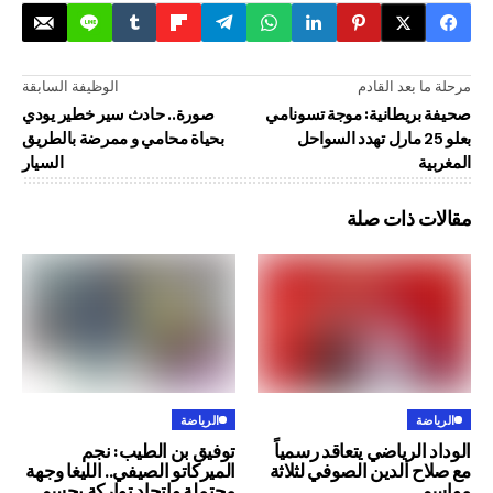
د القادم
الوظيفة السابقة
طانية: موجة تسونامي
صورة.. حادث سير خطير يودي
و 25 مارل تهدد السواحل
بحياة محامي و ممرضة بالطريق
السيار
ذات صلة
الرياضة
رياضي يتعاقد رسمياً
توفيق بن الطيب: نجم
لدين الصوفي لثلاثة
الميركاتو الصيفي.. الليغا وجهة
محتملة واتحاد تواركة يحسم