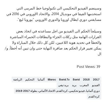
فيديو التحكيمي الى تكنولوجيا خط المرمى التي
استخدمها الفيفا في مونديال 2014، والاتحاد الاوروبي في 2016 في
وري ابطال اوروبا والدوري الاوروبي “يوروبا ليغ”.
حكم الى الفيديو من اجل مساعدته في اتخاذ بعض
الهامة مثل ركلات الجزاء والبطاقات الحمراء المباشرة
 تحديد هوية اللاعبين، لكن كل ذلك خلال المباراة ولا
ر قرار الحكم بعد صافرة النهاية حتى وان تبين أنه أخطأ. و/
Post V
201
Barid
Barid.tv
Maroc
ألمانيا
التحكيم
الرياضة
لمغرب
بريد
بريد تيفي
، فيديو تحكيمي، كرة القدم، الاتحاد الألماني، بطولة 2017-2018