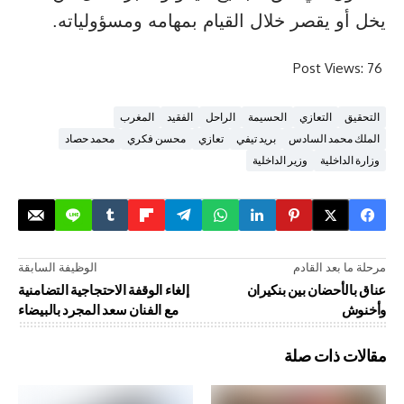
يقصر خلال القيام بمهامه ومسؤولياته.
Post V
التعازي
الحسيمة
الراحل
الفقيد
المغرب
د السادس
بريد تيفي
تعازي
محسن فكري
محمد حصاد
لية
وزير الداخلية
د القادم
الوظيفة السابقة
ضان بين بنكيران
إلغاء الوقفة الاحتجاجية التضامنية
مع الفنان سعد المجرد بالبيضاء
ذات صلة