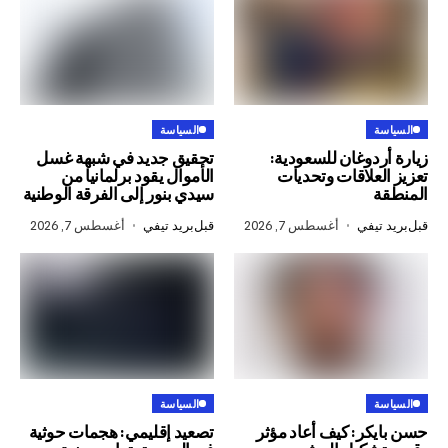
السياسة
وغان للسعودية:
تحقيق جديد في شبهة غسل
لاقات وتحديات
الأموال يقود برلمانيا من
سيدي بنور إلى الفرقة الوطنية
في
أغسطس 7, 2026
قبل
بريد تيفي
أغسطس 7, 2026
السياسة
ر: كيف أعاد مؤثر
تصعيد إقليمي: هجمات حوثية