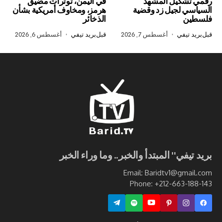
كيل المشهد
في اليمن، توترات مضيق
لجيل زد وقضية
هرمز، ومخاوف أمريكية بشأن
الذخائر
في
أغسطس 7, 2026
قبل
بريد تيفي
أغسطس 6, 2026
ي" المبتدأ والخبر.. وما وراء الخبر
Email: Baridtv1@g
Phone: +212-663