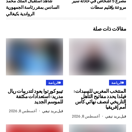
رع 5 أشخاص في حادثة سير
شاهد استقبال الملك محمد
قليم سطات
السادس بمقر رئاسة الجمهورية
الرواندية بكيغالي
ذات صلة
الرياضة
المغربي للسيدات:
تيبو كورتوا يعود لتدريبات ريال
د مفاتيح التأهل
مدريد: استعدادات مكثفة
 لنصف نهائي كأس
للموسم الجديد
يا
قبل
بريد تيفي
أغسطس 8, 2026
في
أغسطس 8, 2026