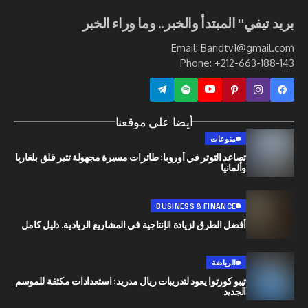
ي" المبتدأ والخبر.. وما وراء الخبر
Email: Baridtv1@g
Phone: +212-663
أيضا على موقعنا
منوعات
تصاعد التوتر في أوروبا: طائرات مسيرة مجهولة تثير قلق بلغاريا
وألمانيا
BUSINESS & FINANCE
أفضل الطرق لزيادة الإنتاجية في المشاريع الريادية. دليل كامل
الرياضة
تيبو كورتوا يعود لتدريبات ريال مدريد: استعدادات مكثفة للموسم
الجديد