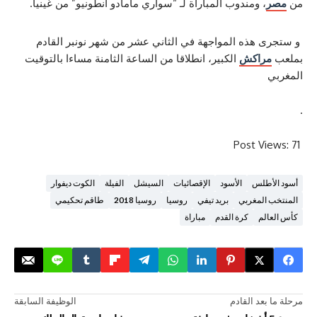
 ومندوب المباراة لـ “سواري مامادو أنطونيو” من غينيا.
ذه المواجهة في الثاني عشر من شهر نونبر القادم
اكش
الكبير، انطلاقا من الساعة الثامنة مساءا بالتوقيت
Post 
لس
الأسود
الإقصائيات
السيشل
الفيلة
الكوت ديفوار
لمغربي
بريد تيفي
روسيا
روسيا 2018
طاقم تحكيمي
م
كرة القدم
مباراة
د القادم
الوظيفة السابقة