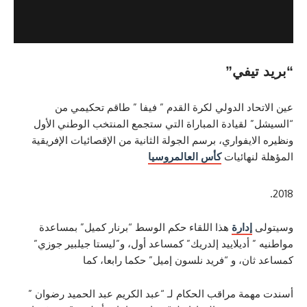
يفي”
اد الدولي لكرة القدم ” فيفا ” طاقم تحكيمي من
لقيادة المباراة التي ستجمع المنتخب الوطني الأول
ايفواري، برسم الجولة الثانية من الإقصائيات الإفريقية
نهائيات
كأس العالم
روسيا
إدارة
هذا اللقاء حكم الوسط “برنار كميل” بمساعدة
 أديلاييد إلدريك” كمساعد أول، و”ليستا جيلبير جوزي”
ن، و “فريد نلسون إميل” حكما رابعا، كما
ة مراقب الحكام لـ “عبد الكريم عبد الحميد رضوان ”