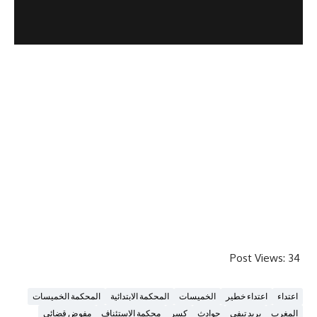
Post V
تداء خطير
الخميسات
المحكمة الابتدائية
المحكمة الخميسات
بريد تيفي
حوادث
كسر
محكمة الاستئناف
مفوض قضائي