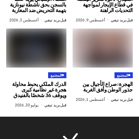
الإيجار لمواجهة
بالسجن بحق ناشطة نيونازية
الراهنة
بتهمة التحريض ضد المغاربة
في
أغسطس 9, 2026
قبل
بريد تيفي
أغسطس 3, 2026
المجتمع
راع الأجيال بين
الدرك الملكي يحبط محاولة
طن وأفق الغربة
هجرة غير نظامية كبرى
ويوقف 36 شخصًا بالفنيدق
في
أغسطس 1, 2026
قبل
بريد تيفي
يوليو 30, 2026