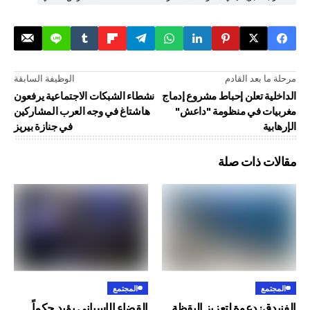
د القادم
الوظيفة السابقة
تعلن إحباط مشروع إدماج
نشطاء الشبكات الاجتماعية يرفعون
في منظومة "داعش"
هاشتاغ في وجه العرب المشاركين
في جنازة بيريز
ذات صلة
المجتمع
دعوة لتعزيز اليقظة
القضاء الإسباني يؤيد حكماً