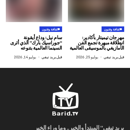
ون
ثقافة وفنون
ميتار بأكادير:
سام نيل: وداع أيقونة
بهرة تجمع الفن
“جوراسيك بارك” الذي أثرى
 بالموسيقى العالمية
السينما العالمية بتنوعه
في
يوليو 25, 2026
قبل
بريد تيفي
يوليو 14, 2026
ي" المبتدأ والخبر.. وما وراء الخبر