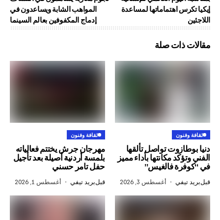
س اهتماماتها لمساعدة
المواهب الشابة ويساعدون في
إدماج المكفوفين بعالم السينما
ذات صلة
ون
ثقافة وفنون
زوت تواصل تألقها
مهرجان جرش يختتم فعالياته
كد مكانتها بأداء مميز
بلمسة أردنية أصيلة بعد تأجيل
ة فالغيس”
حفل تامر حسني
في
أغسطس 3, 2026
قبل
بريد تيفي
أغسطس 1, 2026