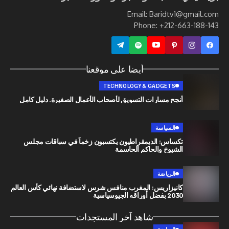
Email: Baridtv1@g
Phone: +212-663
أيضا على موقعنا
TECHNOLOGY & GADGETS
أنجح مسارات التسويق لأصحاب الأعمال الصغيرة. دليل كامل
السياسة
تكساس: الديمقراطيون يكتسبون زخماً في سباقات مجلس
الشيوخ والحاكم الحاسمة
الرياضة
كانيزاريس: المغرب منافس شرس لاستضافة نهائي كأس العالم
2030 بفضل أوراقه الجيوسياسية
شاهد آخر المستجدات