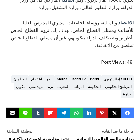
ارة التعليم العالي، وزارة التشغيل، وزارة
المالية، رؤساء الجامعات، مديري المدارس العليا
وممثلي القطاع الخاص، يهدف إلى تزويد القطاع الخاص
ية تتكلف الدولة بتكوينهم، غير أن ممثلي القطاع الخاص
الاتفاقية.
Post V
Barid
Barid.tv
Maroc
أطر
اعتصام
البرلمان
لحكومي
الحكومة
الرباط
المغرب
بريد
بريد تيفي
تكوين
د القادم
الوظيفة السابقة
يوم العالمي للإنسانية
نجوم مغاربة يساهمون في اكتشاف