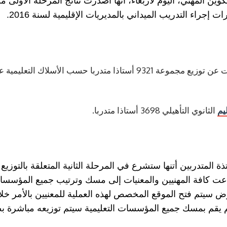
كوين المهني، اليوم لأربعاء، أنها أصدرت نتائج المرحلة الأولى من
وقد أضافت أن هذه العملية أسفرت عن توزيع مجموعة 9321 أستاذا متدربا 
يم
الثانوي التأهيلي 3698 أستاذا متدربا.
تذة المتدربين أتنها ستشرع في المرحلة الثانية المتعلقة بالتوز
لأربعاء 03 غشت 2016، ودعت كافة المهنيين والمعنيات إلى مسك وترتيب جميع الم