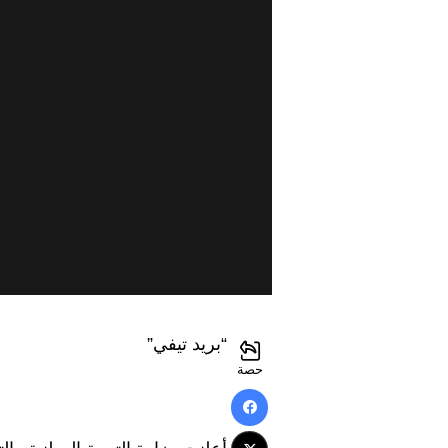
“بريد تيفي”
حصة