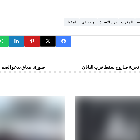
ة
المغرب
بريد الأستاذ
بريد تيفي
بلمختار
د تجربة صاروخ سقط قرب اليابان
صورة.. معاق يدعو الصم وا