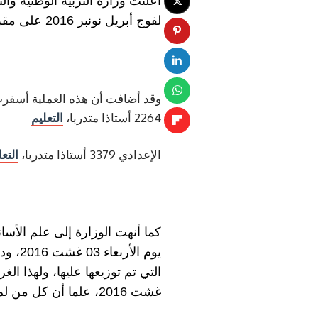
أعلنت وزارة التربية الوطنية والت
لفوج أبريل نونبر 2016 على مقرات إجراء التدريب الميداني بالمديريات الإقليمية لسنة 2016.
2264 أستاذا متدربا،
التعليم
الإعدادي 3379 أستاذا متدربا،
التعل
كما أنهت الوزارة إلى علم الأسا
يوم ا
غشت 2016، علما أن كل من لم يقم بمسك جميع المؤسسات التعليمية سيتم توزيعه مباشرة بطريقة آلية.