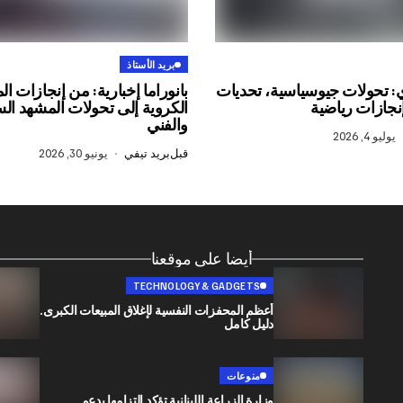
بريد الأستاذ
: تحولات جيوسياسية، تحديات
بانوراما إخبارية: من إنجازات ا
نجازات رياضية
الكروية إلى تحولات المشهد ا
والفني
يوليو 4, 2026
قبل
بريد تيفي
يونيو 30, 2026
أيضا على موقعنا
TECHNOLOGY & GADGETS
أعظم المحفزات النفسية لإغلاق المبيعات الكبرى.
دليل كامل
منوعات
وزارة الزراعة اللبنانية تؤكد التزامها بدعم