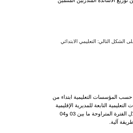
 توزيع الأساتذة المتدربين المنتمين
حسب الأسلاك التعليمية على الشكل التالي: التعليمي الابتدائي
يع حسب المؤسسات التعليمية ابتداء من
ؤسسات التعليمية التابعة للمديرية الإقليمية
التي تم توزيعها عليها، ولهذا الغرض سيتم فتح الموقع المخصص لهذه العملية للمعنيين بالأمر خلال الفترة المتراوحة ما بين 03 و04