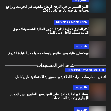
الأمن السيبراني في الأردن: ارتفاع ملحوظ في الحوادث وتراجع
هجمات القرصنة بالربع الثاني 2026
BUSINESS & FINANCE
أكثر الطرق فعالية لإدارة الشؤون المالية الشخصية لتحقيق
الثروة طويلة الأجل. دليل كامل
منوعات
نيوكاسل يونايتد يعين ماتياس يايسله مدرباً جديداً لقيادة الفريق
شاهد آخر المستجدات
TECHNOLOGY & G
رسات للقيادة الأخلاقية والمسؤولية الاجتماعية. دليل كامل
السياسة
مساءلة برلمانية حادة: ملف المهندسين الغابويين بين الإدماج
الإجباري وتجميد المستحقات
الرياضة