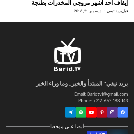
حد أشهر مروجي المخدرات بطنجة
في
ديسمبر 21, 2016
ي" المبتدأ والخبر.. وما وراء الخبر
Email: Baridtv1@g
Phone: +212-663
أيضا على موقعنا
تكنولوجيا