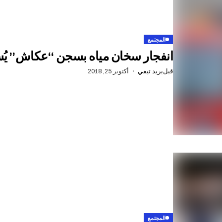
المجتمع
انفجار سخان مياه بسجن “عكاش” يُس
قبل
بريد تيفي
أكتوبر 25, 2018
المجتمع