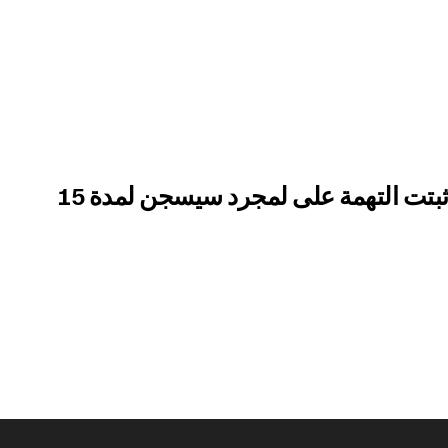
فيديو.. محامي مغربي في فرنسا : إذا ثبتت التهمة على لمجرد سيسجن لمدة 15