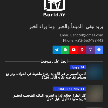
ي" المبتدأ والخبر.. وما وراء الخبر
Email: Baridtv1@g
Phone: +212-663
أيضا على موقعنا
تكنولوجيا
الأمن السيبراني في الأردن: ارتفاع ملحوظ في الحوادث وتراجع
هجمات القرصنة بالربع الثاني 2026
BUSINESS & FINANCE
أكثر الطرق فعالية لإدارة الشؤون المالية الشخصية لتحقيق
الثروة طويلة الأجل. دليل كامل