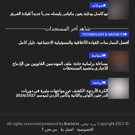
منوعات
نيوكاسل يونايتد يعين ماتياس يايسله مدرباً جديداً لقيادة الفريق
شاهد آخر المستجدات
TECHNOLOGY & G
رسات للقيادة الأخلاقية والمسؤولية الاجتماعية. دليل كامل
السياسة
مساءلة برلمانية حادة: ملف المهندسين الغابويين بين الإدماج
الإجباري وتجميد المستحقات
الرياضة
الكرة الأردنية: الكشف عن مواجهات مثيرة في دوريات
الدرجتين الأولى والثانية وكأس الأردن لموسم 2026/2027
Barid.tv
الخصوصية
اتصل بنا
من نحن ؟