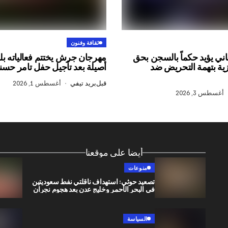
ثقافة وفنون
اني يؤيد حكماً بالسجن بحق
مهرجان جرش يختتم فعالياته بل
زية بتهمة التحريض ضد
أصيلة بعد تأجيل حفل تامر حس
قبل
بريد تيفي
أغسطس 1, 2026
أغسطس 3, 2026
أيضا على موقعنا
منوعات
تصعيد حوثي: استهداف ناقلتي نفط سعوديتين
في البحر الأحمر وخليج عدن بعد هجوم نجران
السياسة