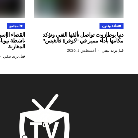
ثقافة وفنون
المجتمع
دنيا بوطازوت تواصل تألقها الفني وتؤكد
القضاء الإسب
مكانتها بأداء مميز في “كوفرة فالغيس”
ناشطة نيونا
المغاربة
قبل
بريد تيفي
أغسطس 3, 2026
قبل
بريد تيفي