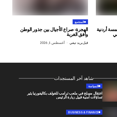
المجتمع
مسة أردنية
الهجرة: صراع الأجيال بين جذور الوطن
ني
وأفق الغربة
قبل
بريد تيفي
أغسطس 1, 2026
شاهد آخر المستجدات
السياسة
اعتقال مسلح في ملعب ترامب للغولف بكاليفورنيا يثير
تساؤلات أمنية قبيل زيارة الرئيس
BUSINESS & FINANCE