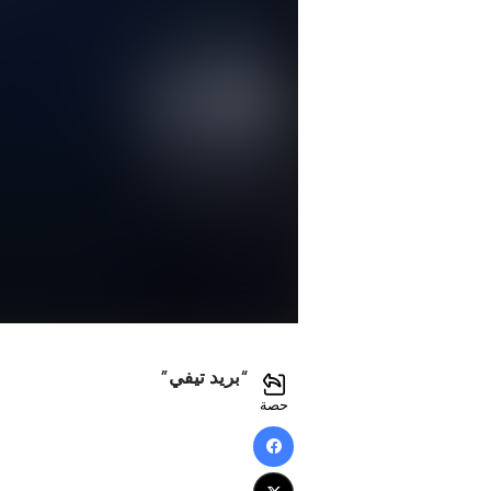
“بريد تيفي”
حصة