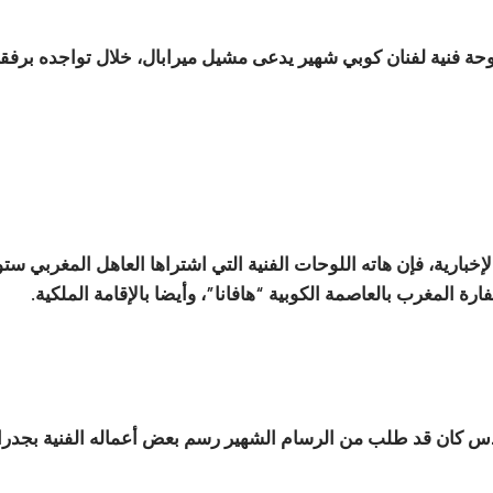
ى الملك محمد السادس 18 لوحة فنية لفنان كوبي شهير يدعى مشيل ميرابال، خلال تو
بارية، فإن هاته اللوحات الفنية التي اشتراها العاهل المغربي 
ارة المغرب بالعاصمة الكوبية “هافانا”، وأيضا بالإقامة الملكية.
دس كان قد طلب من الرسام الشهير رسم بعض أعماله الفنية بجدر