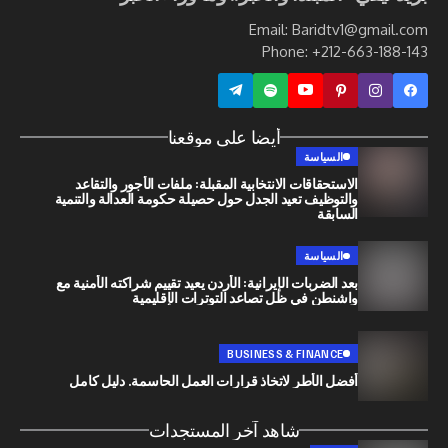
Email: Baridtv1@g
Phone: +212-663
أيضا على موقعنا
السياسة
الاستحقاقات الانتخابية المقبلة: ملفات الأجور والتقاعد
والتوظيف تعيد الجدل حول حصيلة حكومة العدالة والتنمية
السابقة
السياسة
بعد الضربات الإيرانية: الأردن يعيد تقييم شراكته الأمنية مع
واشنطن في ظل تصاعد التوترات الإقليمية
BUSINESS & FINANCE
أفضل الأطر لاتخاذ قرارات العمل الحاسمة. دليل كامل
شاهد آخر المستجدات