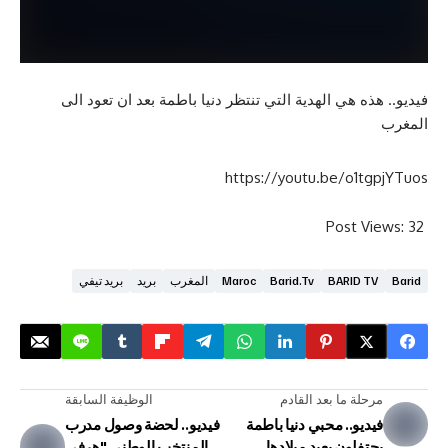
ه هي الهدية التي تنتظر دنيا باطمة بعد ان تعود الى
https://youtu.be/o1t
Post V
BARID T
Barid.tv
Maroc
المغرب
بريد
بريد تيفي
لة ما بعد القادم
الوظيفة السابقة
ديو.. محبي دنيا باطمة
فيديو.. لحضة وصول مدرب
تفلون بعيد ميلادها
المنتخب الوطني "هرفي