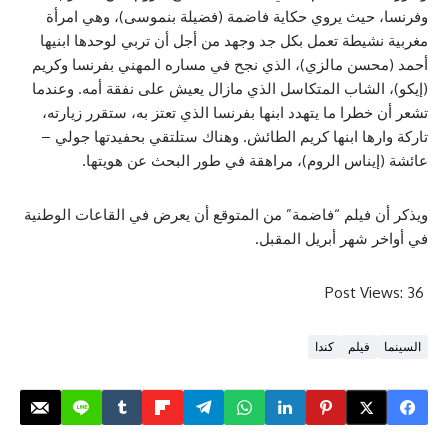
حيث يروي حكاية فاضمة (فضيلة بنموسى)، وهي امرأة
يطة تعمل بكل جد وجهد من أجل أن تربي لوحدها ابنيها
سن مالزي)، الذي نجح في مساره المهني بفرنسا وكريم
لشاب المتكاسل الذي مازال يعيش على نفقة أمه. وعندما
طرا ما يتهدد ابنها بفرنسا الذي تعتز به، ستقرر زيارته،
ها ابنها كريم الطائش. وهناك ستلتقي بحفيدتها جولي –
ناس الروم)، مراهقة في طور البحث عن هويتها.
فيلم “فاضمة” من المتوقع أن يعرض في القاعات الوطنية
شهر أبريل المقبل.
Post V
فيلم
كندا