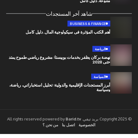
متنوعة. دليل كامل
شاهد آخر المستجدات
BUSINESS & FINANCE
أهم الكتب المؤثرة في سيكولوجية المال. دليل كامل
الرياضة
نهضة بركان يظفر بخدمات بوبيستا: مشروع رياضي طموح يمتد
حتى 2028
السياسة
أبرز المستجدات الإقليمية والدولية: تحليل استخباراتي، رياضة،
وسياسة
Barid.tv
الخصوصية
اتصل بنا
من نحن ؟