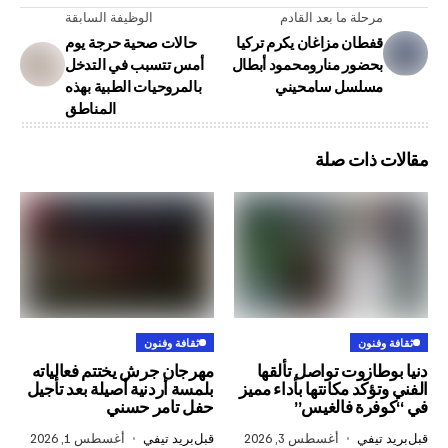
لة ما بعد القادم
الوظيفة السابقة
طان مزاغان يكرم تركيا
حالات صحية حرجة يوم
ضور منارومحمود أبطال
أمس تتسبب في التدخل
لسل سامحيني
بالمروحيات الطبية بهذه
المناطق
ذات صلة
ون
ثقافة وفنون
زوت تواصل تألقها
مهرجان جرش يختتم فعالياته
كد مكانتها بأداء مميز
بلمسة أردنية أصيلة بعد تأجيل
ة فالغيس”
حفل تامر حسني
في
أغسطس 3, 2026
قبل
بريد تيفي
أغسطس 1, 2026