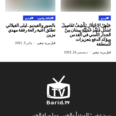
ثقافة وفنون
فيديو
ْتِلَالِ يَكْشِفُ تَفَاصِيلَ
بالصور والفيديو ..ليلى الفيلالي
فِّذِ عَمَلِيَّةِ بِيسَان مِنْ
تطلق أغنية رائعة رفقة مهدي
لأمني في القدس
مزين
فع بتعزيزات
قبل
بريد تيفي
يناير 5, 2021
في
ديسمبر 26, 2025
ي" المبتدأ والخبر.. وما وراء الخبر