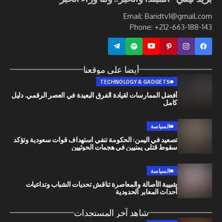
Email: Baridtv1@g
Phone: +212-663
أيضا على موقعنا
TECHNOLOGY & GADGETS
أفضل الممارسات لقيادة الفرق البعيدة في العصر الرقمي. دليل
كامل
السياسة
تصعيد في اليمن: الحكومة تنفي استهداف قوات سعودية وتؤكد
سقوط قتلى يمنيين في هجمات الحوثيين
السياسة
شبيبة الأصالة والمعاصرة تناقش تحديات الشباب وتداعيات
أحداث المعابر الحدودية
شاهد آخر المستجدات