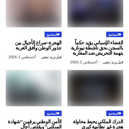
المجتمع
إسباني يؤيد حكماً
الهجرة: صراع الأجيال بين
حق ناشطة نيونازية
جذور الوطن وأفق الغربة
تحريض ضد المغاربة
قبل
بريد تيفي
أغسطس 1, 2026
في
أغسطس 3, 2026
المجتمع
ملكي يحبط محاولة
الأمن الوطني يرقمن “شهادة
 نظامية كبرى
السكنى” ويقلص آجال