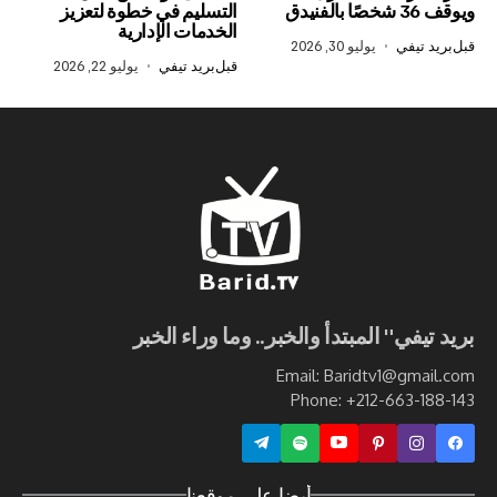
التسليم في خطوة لتعزيز
الخدمات الإدارية
في
يوليو 30, 2026
قبل
بريد تيفي
يوليو 22, 2026
ي" المبتدأ والخبر.. وما وراء الخبر
Email: Baridtv1@g
Phone: +212-663
أيضا على موقعنا