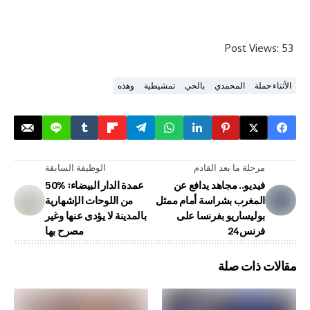
Post V
المحمدي
بالحي
تمشيطية
وهذه
لة ما بعد القادم
الوظيفة السابقة
ديو.. مجاهد يدافع عن
عمدة الدار البيضاء: %50
مغرب بشراسة أمام ممثل
من اللوحات الإشهارية
ليساريو بفرنسا على
بالمدينة لا يؤدى عنها وغير
نس24
ذات صلة