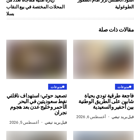
المحلات المختصة في بيع النقاب
بسلا
ذات صلة
منوعات
قية تودي بحياة
تصعيد حوثي: استهداف ناقلتي
ى الطريق الوطنية
نفط سعوديتين في البحر
 والسعيدية
الأحمر وخليج عدن بعد هجوم
نجران
في
أغسطس 6, 2026
قبل
بريد تيفي
أغسطس 5, 2026