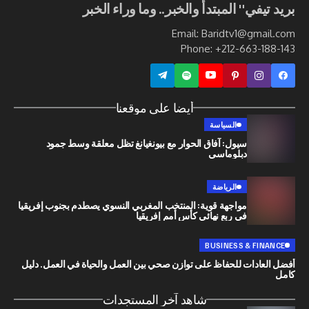
ي" المبتدأ والخبر.. وما وراء الخبر
Email: Baridtv1@g
Phone: +212-663
أيضا على موقعنا
السياسة
سيول: آفاق الحوار مع بيونغيانغ تظل معلقة وسط جمود
دبلوماسي
الرياضة
مواجهة قوية: المنتخب المغربي النسوي يصطدم بجنوب إفريقيا
في ربع نهائي كأس أمم إفريقيا
BUSINESS & 
ات للحفاظ على توازن صحي بين العمل والحياة في العمل. دليل
شاهد آخر المستجدات