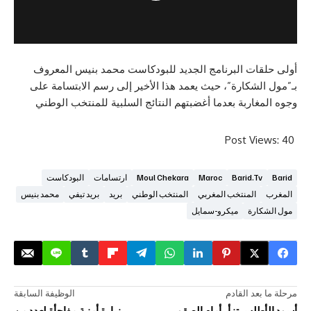
ات البرنامج الجديد للبودكاست محمد بنيس المعروف
شكارة”، حيث يعمد هذا الأخير إلى رسم الابتسامة على
اربة بعدما أغضبتهم النتائج السلبية للمنتخب الوطني
Post V
Barid.
Maroc
Moul Chekara
ارتسامات
البودكاست
المنتخب المغربي
المنتخب الوطني
بريد
بريد تيفي
محمد بنيس
رة
ميكرو-سمايل
د القادم
الوظيفة السابقة
أسود الأطلس تزأر أمام الصقور
زيارة أمنية مفاجأة لعدد من