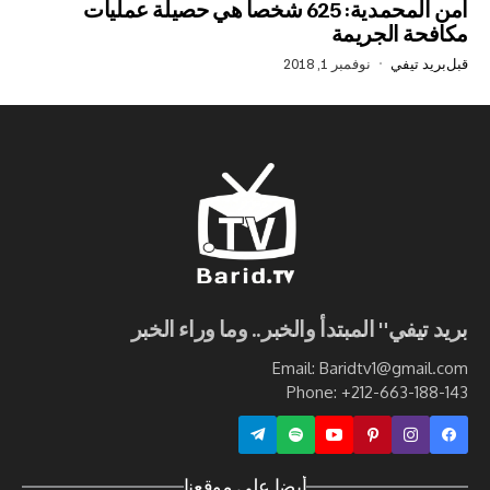
أمن المحمدية: 625 شخصا هي حصيلة عمليات
الجريمة
في
نوفمبر 1, 2018
ي" المبتدأ والخبر.. وما وراء الخبر
Email: Baridtv1@g
Phone: +212-663
أيضا على موقعنا