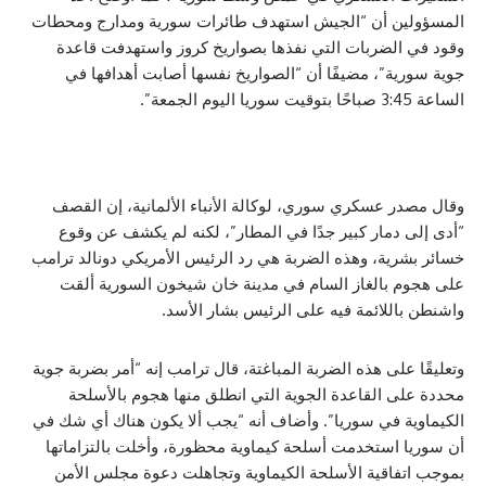
ن أن “الجيش استهدف طائرات سورية ومدارج ومحطات
لضربات التي نفذها بصواريخ كروز واستهدفت قاعدة
ة”، مضيفًا أن “الصواريخ نفسها أصابت أهدافها في
 عسكري سوري، لوكالة الأنباء الألمانية، إن القصف
دمار كبير جدًا في المطار”، لكنه لم يكشف عن وقوع
ية، وهذه الضربة هي رد الرئيس الأمريكي دونالد ترامب
 بالغاز السام في مدينة خان شيخون السورية ألقت
للائمة فيه على الرئيس بشار الأسد.
على هذه الضربة المباغتة، قال ترامب إنه “أمر بضربة جوية
 القاعدة الجوية التي انطلق منها هجوم بالأسلحة
 في سوريا”. وأضاف أنه “يجب ألا يكون هناك أي شك في
استخدمت أسلحة كيماوية محظورة، وأخلت بالتزاماتها
اقية الأسلحة الكيماوية وتجاهلت دعوة مجلس الأمن