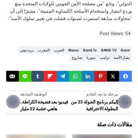
وتابع “من مصلحة الأمن القومي للولايات المتحدة منع
ار واستخدام الأسلحة الكيماوية المميتة”، مشيرًا إلى أن
 سابقة استمرت لسنوات فشلت في تغيير سلوك الأسد”.
Post V
BARID T
Barid.tv
Maroc
الحرب
المغرب
بريد تيفي
ترامب
سوريا
صاروخ
لة ما بعد القادم
الوظيفة السابقة
إليكم برنامج الجولة 23 من
فيديو: بعد فضيحة الكراطة..
بطولة الاحترافية
هاهي خشبة 22 مليار
ذات صلة