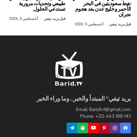
يتين في البحر
طبيعي وتحديات مرورية
خليج عدن بعد هجوم
تستدعي الحلول
قبل
بريد تيفي
أغسطس 5, 2026
في
أغسطس 5, 2026
ي" المبتدأ والخبر.. وما وراء الخبر
Email: Baridtv1@g
Phone: +212-663