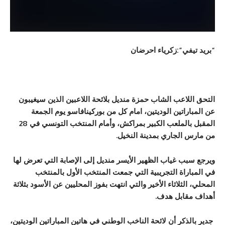
ي”:زكرياء احرضان
اعب الشاب حمزة منديل بلائحة اللاعبين الذين سيغيبون
اتين الوديتين، امام كل من بوركينافاسو يوم الجمعة
المقبل بالملعب الكبير بمراكش، وأمام المنتخب التونسي في 28
لجاري بمدينة النخيل.
 غياب الظهير الأيسر منديل إلى الإصابة التي تعرض لها
اة التجريبية التي جمعت المنتخب الأول بالمنتخب
ثلاثاء الأخير والتي انتهت بفوز المحليين عن الأسود بثلاثة
ابل هدف.
كر أن لائحة الناخب الوطني في هاتين المباراتين الوديتين،