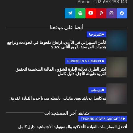
Phone: +212-663
أيضا على موقعنا
تكنولوجيا
الأمن السيبراني في الأردن: ارتفاع ملحوظ في الحوادث وتراجع
هجمات القرصنة بالربع الثاني 2026
BUSINESS & FINANCE
أكثر الطرق فعالية لإدارة الشؤون المالية الشخصية لتحقيق
الثروة طويلة الأجل. دليل كامل
منوعات
نيوكاسل يونايتد يعين ماتياس يايسله مدرباً جديداً لقيادة الفريق
شاهد آخر المستجدات
TECHNOLOGY & G
رسات للقيادة الأخلاقية والمسؤولية الاجتماعية. دليل كامل