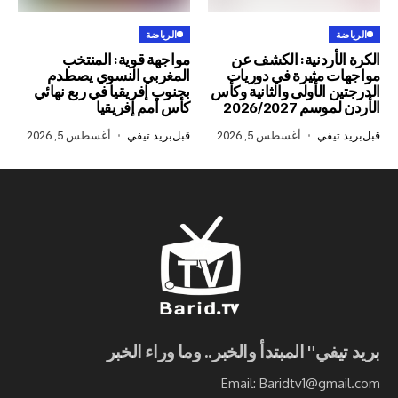
الرياضة
ردنية: الكشف عن
مواجهة قوية: المنتخب
مثيرة في دوريات
المغربي النسوي يصطدم
الأولى والثانية وكأس
بجنوب إفريقيا في ربع نهائي
2026/202
كأس أمم إفريقيا
في
أغسطس 5, 2026
قبل
بريد تيفي
أغسطس 5, 2026
ي" المبتدأ والخبر.. وما وراء الخبر
Email: Baridtv1@g