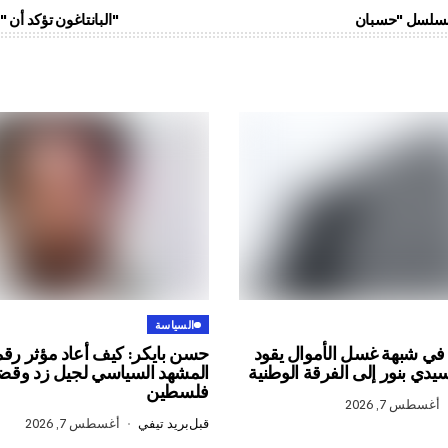
البانتاغون تؤكد أن "داعش" تنتج أسلحة كيماوية باستعمال "الموتارد"
السياسة
في شبهة غسل الأموال يقود
حسن بايكر: كيف أعاد مؤثر ر
سيدي بنور إلى الفرقة الوطنية
المشهد السياسي لجيل زد وقض
فلسطين
أغسطس 7, 2026
قبل
بريد تيفي
أغسطس 7, 2026