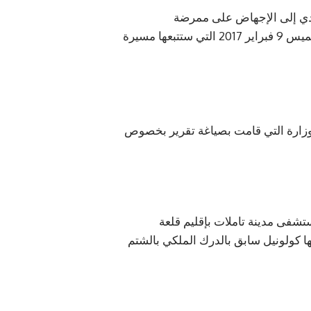
مؤدي إلى الإجهاض على ممرضة
بمستشفى مدينة تاملالت من طرف كولونيل سابق بالدرك، وأكد الشناوي حضوره في الوقفة يوم الخميس 9 فبراير 2017 التي ستتبعها مسيرة
ية وزارة التي قامت بصياغة تقرير بخصوص
شفى مدينة تاملات بإقليم قلعة
ها كولونيل سابق بالدرك الملكي بالشتم