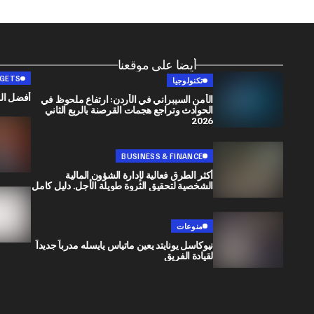
أيضا على موقعنا
DGETS
تكنولوجيا
أفضل الم
الأمن السيبراني في الأردن: ارتفاع ملحوظ في
الحوادث وتراجع هجمات القرصنة بالربع الثاني
2026
BUSINESS & FINANCE
أكثر الطرق فعالية لإدارة الشؤون المالية
الشخصية لتحقيق الثروة طويلة الأجل. دليل كامل
منوعات
نيوكاسل يونايتد يعين ماتياس يايسله مدرباً جديداً
لقيادة الفريق