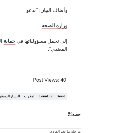
وأضاف البيان: “ندعو
وزارة الصحة
إلى تحمل مسؤولياتها في
حماية
ال
المعتدي”.
Post Views:
40
Barid
Barid.tv
المغرب
اليسار الديمق
حصة
مرحلة ما بعد القادم