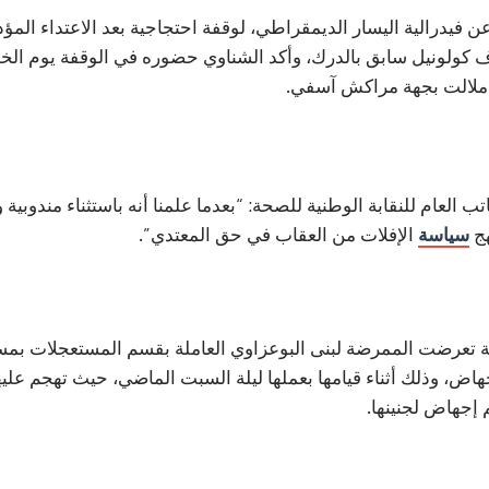
 فيدرالية اليسار الديمقراطي، لوقفة احتجاجية بعد الاعتداء ال
ملالت بجهة مراكش آسفي.
تب العام للنقابة الوطنية للصحة: “بعدما علمنا أنه باستثناء مندوب
هج
سياسة
الإفلات من العقاب في حق المعتدي”.
ة تعرضت الممرضة لبنى البوعزاوي العاملة بقسم المستعجلات بمست
جهاض، وذلك أثناء قيامها بعملها ليلة السبت الماضي، حيث تهجم علي
إجهاض لجنينها.