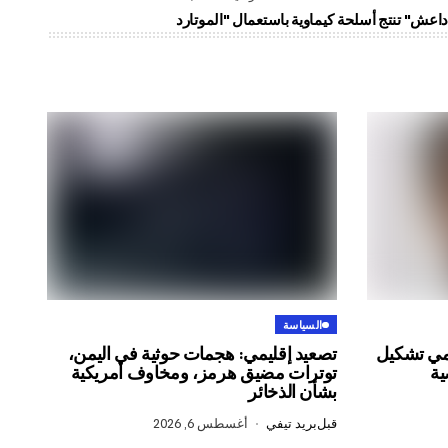
السياسة
قمي تشكيل
تصعيد إقليمي: هجمات حوثية في اليمن،
ية
توترات مضيق هرمز، ومخاوف أمريكية
بشأن الذخائر
قبل
بريد تيفي
أغسطس 6, 2026