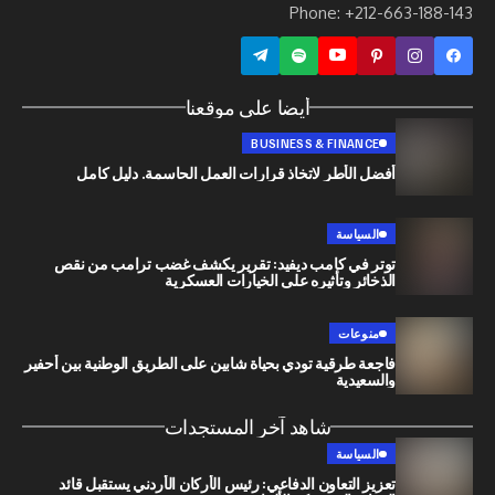
Phone: +212-663
أيضا على موقعنا
BUSINESS & FINANCE
أفضل الأطر لاتخاذ قرارات العمل الحاسمة. دليل كامل
السياسة
توتر في كامب ديفيد: تقرير يكشف غضب ترامب من نقص
الذخائر وتأثيره على الخيارات العسكرية
منوعات
فاجعة طرقية تودي بحياة شابين على الطريق الوطنية بين أحفير
والسعيدية
شاهد آخر المستجدات
السياسة
تعزيز التعاون الدفاعي: رئيس الأركان الأردني يستقبل قائد