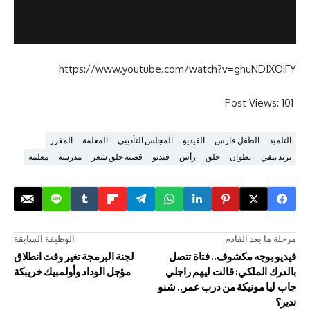
https://www.youtube.com/watch?v=ghu
Post V
لطفل فارس
الفيديو
المجلس التأديبي
المعلمة
المغرر
تطوان
حلق
رأس
فيديو
قضية حلق شعر
مدرسة
معلمة
د القادم
الوظيفة السابقة
ه مكشوف.. فتاة تتصل
لجنة البرمجة تغير وقت انطلاق
ملكي: قالت ليهم راجلي
مؤجل الوداد وأولمبيك خريبكة
ونيكة من درب عمر.. شنو