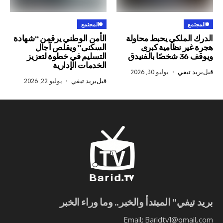
المجتمع
ملكي يحبط محاولة
الأمن الوطني يرقمن “شهادة
 نظامية كبرى
السكنى” ويقلص آجال
التسليم في خطوة لتعزيز
الخدمات الإدارية
في
يوليو 30, 2026
قبل
بريد تيفي
يوليو 22, 2026
ي" المبتدأ والخبر.. وما وراء الخبر
Email: Baridtv1@g