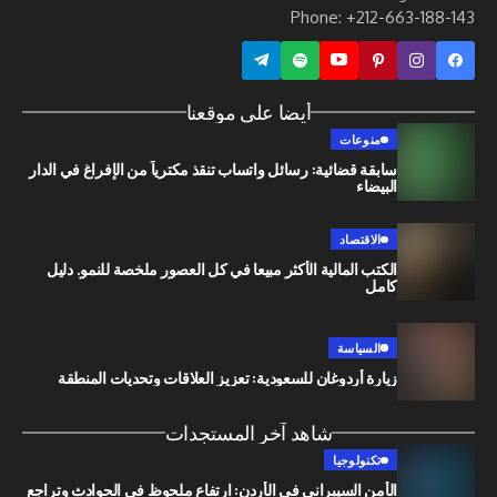
Phone: +212-663
أيضا على موقعنا
منوعات
سابقة قضائية: رسائل واتساب تنقذ مكترياً من الإفراغ في الدار
البيضاء
الاقتصاد
الكتب المالية الأكثر مبيعا في كل العصور ملخصة للنمو. دليل
كامل
السياسة
زيارة أردوغان للسعودية: تعزيز العلاقات وتحديات المنطقة
شاهد آخر المستجدات
تكنولوجيا
الأمن السيبراني في الأردن: ارتفاع ملحوظ في الحوادث وتراجع