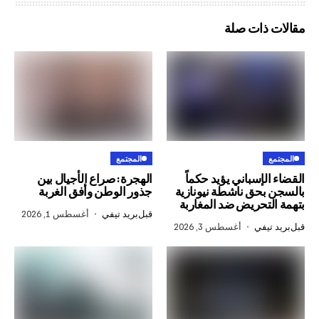
ذات صلة
المجتمع
إسباني يؤيد حكماً
الهجرة: صراع الأجيال بين
حق ناشطة نيونازية
جذور الوطن وأفق الغربة
تحريض ضد المغاربة
قبل
بريد تيفي
أغسطس 1, 2026
في
أغسطس 3, 2026